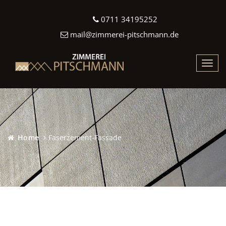
0711 34195252
mail@zimmerei-pitschmann.de
Toggl
navig
Home
Faserzement-Fassade