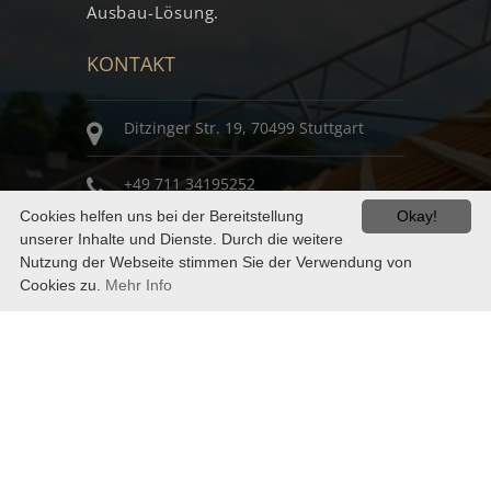
Ausbau-Lösung.
KONTAKT
Ditzinger Str. 19, 70499 Stuttgart
+49 711 34195252
Cookies helfen uns bei der Bereitstellung
Okay!
mail@zimmerei-pitschmann.de
unserer Inhalte und Dienste. Durch die weitere
Nutzung der Webseite stimmen Sie der Verwendung von
Cookies zu.
Mehr Info
Mo - Fr : 7:00 - 18:00
© Zimmerei Pitschmann 2021
Impressum
Datenschutz
created by:
welterdialog.de